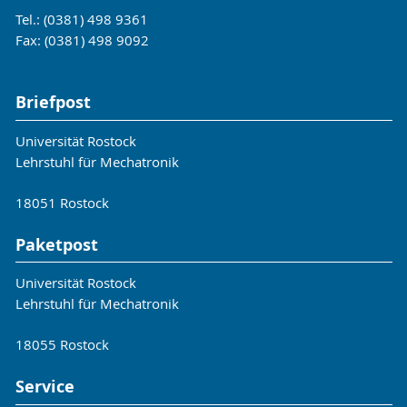
MathWorks, Inc.)
Tel.: (0381) 498 9361
Modeling Engineering Systems Using
Fax: (0381) 498 9092
MATLAB and Symbolic Math Toolbox
(The
MathWorks, Inc.)
MATLAB - Eine Einführung
(FH-Prof. MMag.
Briefpost
Dr. Susanne Teschl, Fachhochschule
Universität Rostock
Technikum Wien)
Lehrstuhl für Mechatronik
Einführung in MATLAB
(Prof. Dr. rer. nat.
Günter Gramlich, Hochschule Ulm)
18051 Rostock
Numerical Computing with Matlab
(Cleve
Moler, The MathWorks)
Paketpost
Experiments with Matlab
(Cleve Moler,
The MathWorks)
Universität Rostock
Beispiel-Sammlung
(University of Michigan)
Lehrstuhl für Mechatronik
MATLAB-Simulink-Stateflow: Grundlagen,
Toolboxen, Beispiele
(A. Angermann, M.
18055 Rostock
Beuschel, M. Rau, U. Wohlfarth)
Service