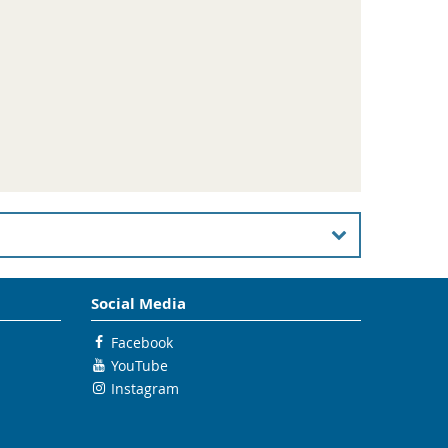
Social Media
Facebook
YouTube
 Fuel Cells: Reliable Parameter Identification
Instagram
nuous-Time Control Systems with Bounded
el-Predictive Control and Sensitivity-Based
 Computing, Computer Arithmetic, and
ium on Scientific Computing, Computer